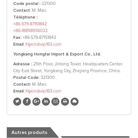
Code postal :
321300
Contact
: M. Marc
Téléphone :
+86-579-87151842
+86-18858936022
Fax
: +86-579-87151843
Email
:
htjxcn@vip.163.com
Yongkang Hongtai Import & Export Co., Ltd.
Adresse :
25th Floor, Jintong Tower, Headquarters Center,
City East Street, Yongkang City, Zhejiang Province, China.
Postal Code:
321300
Contact:
M. Marc
Email:
htjxcn@vip.163.com
Autres produits