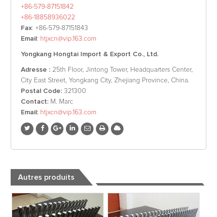
+86-579-87151842
+86-18858936022
Fax
: +86-579-87151843
Email
:
htjxcn@vip.163.com
Yongkang Hongtai Import & Export Co., Ltd.
Adresse :
25th Floor, Jintong Tower, Headquarters Center,
City East Street, Yongkang City, Zhejiang Province, China.
Postal Code:
321300
Contact:
M. Marc
Email:
htjxcn@vip.163.com
Autres produits