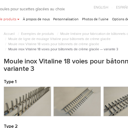
ENGLISH
ESPAÑ
moules pour sucettes glacées au choix
e produits
À propos de nous
Personnalisation
Photos de l’usine
Options d
Accueil
Exemples de produits
Moule linéaire pour fabrication de bâtonnets
Moule de ligne de moulage Vitaline pour bâtonnets de crème glacée
Moule inox Vitaline 18 voies pour bâtonnets de crème glacée
Moule inox Vitaline 18 voies pour bâtonnets de crème glacée — variante 3
Moule inox Vitaline 18 voies pour bâto
variante 3
Type 1
Type 2