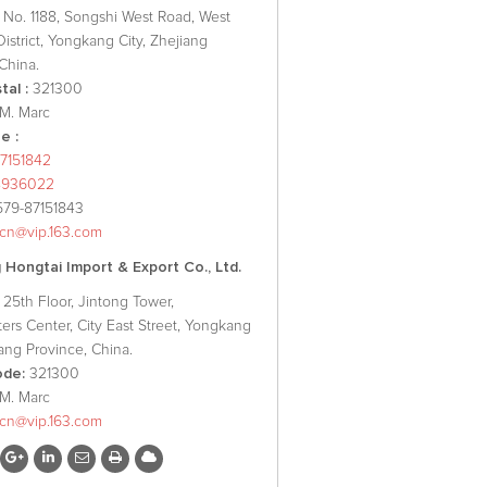
:
No. 1188, Songshi West Road, West
 District, Yongkang City, Zhejiang
China.
al :
321300
 M. Marc
e :
7151842
8936022
579-87151843
xcn@vip.163.com
Hongtai Import & Export Co., Ltd.
25th Floor, Jintong Tower,
ers Center, City East Street, Yongkang
iang Province, China.
ode:
321300
M. Marc
xcn@vip.163.com