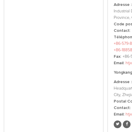
Adresse 
Industrial
Province, 
Code post
Contact
:
Téléphon
+86-579-8
+86-1885
Fax
: +86-
Email
:
htj
Yongkang 
Adresse :
Headquart
City, Zhej
Postal C
Contact:
Email:
htj