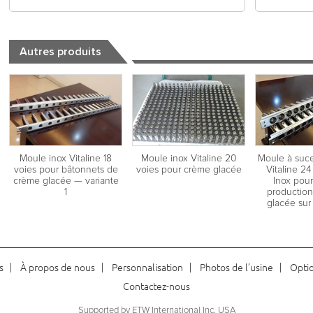
Autres produits
Moule inox Vitaline 18
Moule inox Vitaline 20
Moule à suce
voies pour bâtonnets de
voies pour crème glacée
Vitaline 24
crème glacée — variante
Inox pour
1
productio
glacée sur
s
À propos de nous
Personnalisation
Photos de l’usine
Opti
Contactez-nous
Supported by ETW International Inc. USA