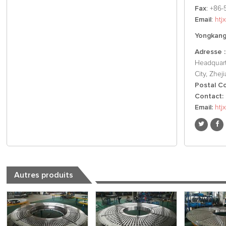
Fax
: +86-
Email
:
htj
Yongkang 
Adresse :
Headquart
City, Zhej
Postal C
Contact:
Email:
htj
Autres produits