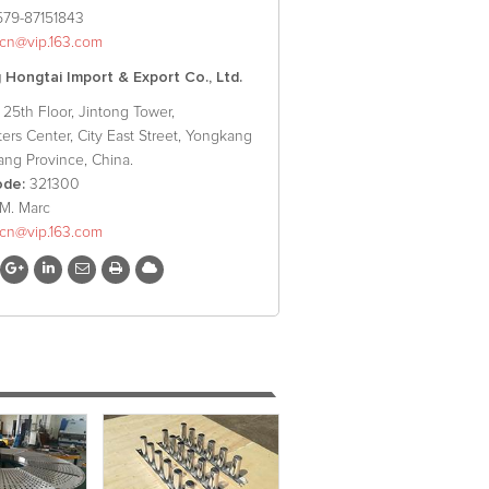
579-87151843
xcn@vip.163.com
Hongtai Import & Export Co., Ltd.
25th Floor, Jintong Tower,
ers Center, City East Street, Yongkang
iang Province, China.
ode:
321300
M. Marc
xcn@vip.163.com