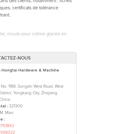
soins des clients, notamment : fiches
ques, certificats de tolérance
trant.
cée, moule pour crème glacée en
TACTEZ-NOUS
 Hongtai Hardware & Machine
:
No. 1188, Songshi West Road, West
 District, Yongkang City, Zhejiang
China.
al :
321300
 M. Marc
e :
7151842
8936022