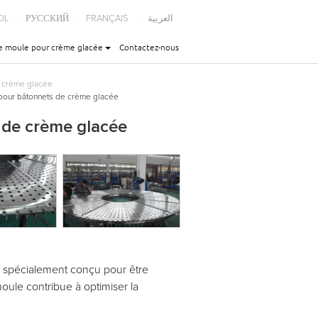
OL
РУССКИЙ
FRANÇAIS
العربية
e moule pour crème glacée
Contactez-nous
de crème glacée
pour bâtonnets de crème glacée
 de crème glacée
 spécialement conçu pour être
ule contribue à optimiser la