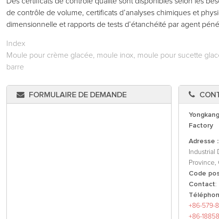
Des certificats de contrôle qualité sont disponibles selon les be
de contrôle de volume, certificats d’analyses chimiques et physi
dimensionnelle et rapports de tests d’étanchéité par agent péné
Index
Moule pour crème glacée, moule inox, moule pour sucette gla
barre
FORMULAIRE DE DEMANDE
CON
Yongkang
Factory
Adresse 
Industrial
Province, 
Code post
Contact
:
Téléphon
+86-579-8
+86-1885