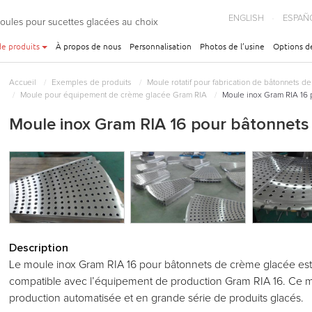
ENGLISH
ESPAÑ
moules pour sucettes glacées au choix
e produits
À propos de nous
Personnalisation
Photos de l’usine
Options d
Accueil
Exemples de produits
Moule rotatif pour fabrication de bâtonnets 
Moule pour équipement de crème glacée Gram RIA
Moule inox Gram RIA 16 
Moule inox Gram RIA 16 pour bâtonnets
Description
Le moule inox Gram RIA 16 pour bâtonnets de crème glacée est
compatible avec l’équipement de production Gram RIA 16. Ce mo
production automatisée et en grande série de produits glacés.